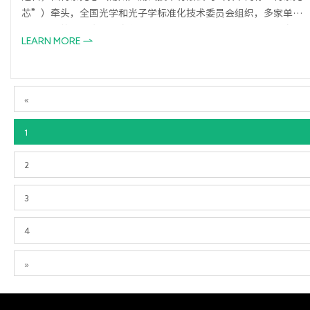
芯”）牵头，全国光学和光子学标准化技术委员会组织，多家单位
联合起草的《垂直腔面发射激光器晶圆测试仪》团体标准正式发
LEARN MORE
布，这一重要成果标志着垂直腔面发射激光器（VCSEL）的测试仪
朝着标准化迈进。
«
1
2
3
4
»