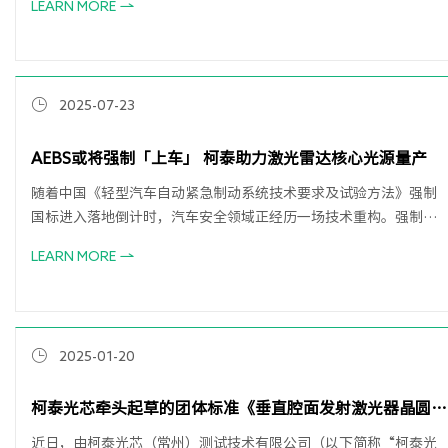
LEARN MORE
产业链发生了“前移”，比如带宽和眼图这种只会在封装环节才进
行的测试，纷纷前移到了晶圆芯片环节。针对光芯片测试的这种变
化，柯泰光芯重磅推出新一代高频晶圆量产测试系统VMP8000系
列，以突破性的高速测试性能，助力芯片制造迈入更高效的新阶
2025-07-23
段。
AEBS或将强制「上车」 柯泰助力激光雷达核心光源量产
随着中国《轻型汽车自动紧急制动系统技术要求及试验方法》强制
国标进入落地倒计时，汽车安全领域正经历一场技术重构。强制性
国标实施后，无论是高端型还是经济型，所有的乘用车必须安装
LEARN MORE
AEBS（Advanced Emergency Braking System，自动紧急制动系
统），汽车大规模前装进入倒计时。
2025-01-20
柯泰光芯牵头起草的团体标准《垂直腔面发射激光器晶圆测
试仪》获发布
近日，由柯泰光芯（常州）测试技术有限公司（以下简称“柯泰光