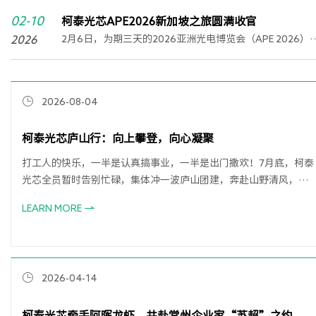
探访三叠泉，飞瀑如练，水雾扑面而来；漫步如琴湖畔、
轮，常洲取得新赛季开门红，热烈盛开！
02-10
径深处，锦绣谷中云雾缭绕。
柯泰光芯APE2026新加坡之旅圆满收官
2026
2月6日，为期三天的2026亚洲光电博览会（APE 2026）
新加坡金沙会展中心圆满落下帷幕。
2026-08-04
柯泰光芯庐山行：向上攀登，向心凝聚
打工人的快乐，一半是认真搞事业，一半是出门撒欢！7月底，柯泰
光芯全员暂时告别忙碌，集体冲一波庐山团建，奔赴山野清风，主
打一个快乐生活、快乐工作！01进山吸氧 解锁庐山夏日治愈风光离
LEARN MORE
开城市的四十度高温，一头扎进庐山的天然空调房。登临含鄱口，
极目远眺，鄱阳湖烟波浩渺；探访三叠泉，飞瀑如练，水雾扑面而
来；漫步如琴湖畔、花径深处，锦绣谷中云雾缭绕。
2026-04-14
柯泰光芯牵手阿晖龙虾，共赴常州企业家“苏超”之约