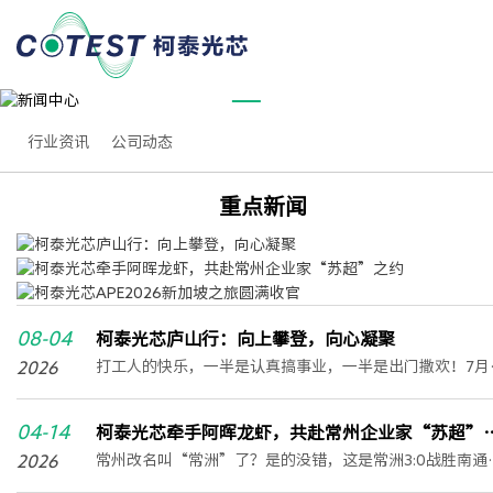
NEWS CENTER
新闻中心
行业资讯
公司动态
重点新闻
08-04
柯泰光芯庐山行：向上攀登，向心凝聚
2026
打工人的快乐，一半是认真搞事业，一半是出门撒欢！7月
底，柯泰光芯全员暂时告别忙碌，集体冲一波庐山团建，
赴山野清风，主打一个快乐生活、快乐工作！01进山吸氧 
04-14
柯泰光芯牵手阿晖龙虾，共赴常州企业家“苏超”
锁庐山夏日治愈风光离开城市的四十度高温，一头扎进庐
2026
约
常州改名叫“常洲”了？是的没错，这是常洲3:0战胜南通
的天然空调房。登临含鄱口，极目远眺，鄱阳湖烟波浩渺
赢出来的名字。4月11日，“苏超”揭幕战打响常规赛第一