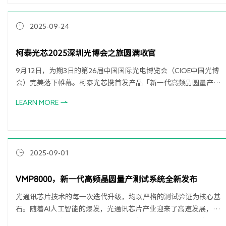
2025-09-24
柯泰光芯2025深圳光博会之旅圆满收官
9月12日，为期3日的第26届中国国际光电博览会（CIOE中国光博
会）完美落下帷幕。柯泰光芯携首发产品「新一代高频晶圆量产测
试系统」VMP8000重磅亮相，迎来了众多行业专家、客户及合作伙
LEARN MORE
伴的驻足交流。
2025-09-01
VMP8000，新一代高频晶圆量产测试系统全新发布
光通讯芯片技术的每一次迭代升级，均以严格的测试验证为核心基
石。随着AI人工智能的爆发，光通讯芯片产业迎来了高速发展，为
了应对更高带宽、更低成本和更高良率的挑战，光通讯芯片的测试