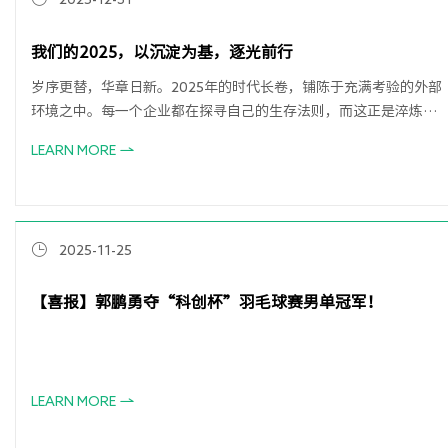
我们的2025，以沉淀为基，逐光前行
岁序更替，华章日新。2025年的时代长卷，铺陈于充满考验的外部
环境之中。每一个企业都在探寻自己的生存法则，而这正是淬炼内
力、显现真章的时节。当时光的书页翻至终章，回望这段于不确定
LEARN MORE
中探索的旅程，我们以行动为笔，写下了一份答卷。
2025-11-25
【喜报】郭鹏勇夺“科创杯”羽毛球赛男单冠军！
LEARN MORE