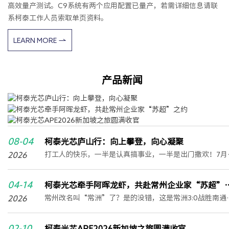
高效量产测试。C9系统有两个应用配置已量产，若需详细信息请联
系柯泰工作人员索取单页资料。
LEARN MORE
产品新闻
08-04
柯泰光芯庐山行：向上攀登，向心凝聚
2026
打工人的快乐，一半是认真搞事业，一半是出门撒欢！7月
底，柯泰光芯全员暂时告别忙碌，集体冲一波庐山团建，
赴山野清风，主打一个快乐生活、快乐工作！01进山吸氧 
04-14
柯泰光芯牵手阿晖龙虾，共赴常州企业家“苏超”
锁庐山夏日治愈风光离开城市的四十度高温，一头扎进庐
2026
约
常州改名叫“常洲”了？是的没错，这是常洲3:0战胜南通
的天然空调房。登临含鄱口，极目远眺，鄱阳湖烟波浩渺
赢出来的名字。4月11日，“苏超”揭幕战打响常规赛第一
探访三叠泉，飞瀑如练，水雾扑面而来；漫步如琴湖畔、
轮，常洲取得新赛季开门红，热烈盛开！
02-10
径深处，锦绣谷中云雾缭绕。
柯泰光芯APE2026新加坡之旅圆满收官