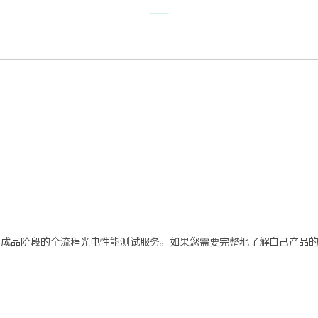
少量代测
产品中心
应用领域
技术支持
新闻中心
到成品阶段的全流程光电性能测试服务。如果您需要完整地了解自己产品