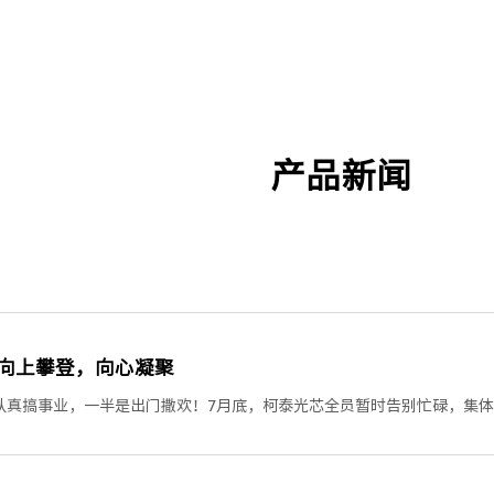
产品新闻
向上攀登，向心凝聚
认真搞事业，一半是出门撒欢！7月底，柯泰光芯全员暂时告别忙碌，集体
市的四十度高温，一头扎进庐山的天然空调房。登临含鄱口，极目远眺，