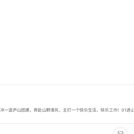
冲一波庐山团建，奔赴山野清风，主打一个快乐生活、快乐工作！01进山
鄱阳湖烟波浩渺；探访三叠泉，飞瀑如练，水雾扑面而来；漫步如琴湖畔