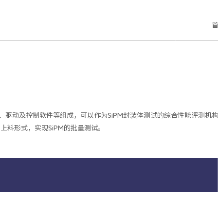
关于我们
联系我们
CN
组、驱动及控制软件等组成，可以作为SiPM封装体测试的综合性能评测机
料形式，实现SiPM的批量测试。