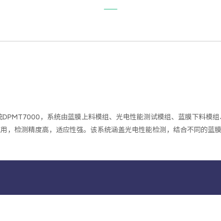
感知
产品中心
应用领域
技术支持
新闻中心
统DPMT7000，系统由蓝膜上料模组、光电性能测试模组、蓝膜下料模
用，检测精度高，适应性强。该系统涵盖光电性能检测，结合不同的蓝膜上